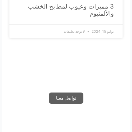
3 مميزات وعيوب لمطابخ الخشب
والألمنيوم
يوليو 15, 2024
لا توجد تعليقات
تواصل معنا واحصل على استشارتك المجانية بمساعدة أفضل
المهندسين في مجال التصميم والديكور الداخلي
تواصل معنا