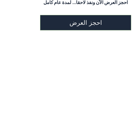
m
t
احجز العرض الآن ونفذ لاحقا... لمدة عام كامل
احجز العرض